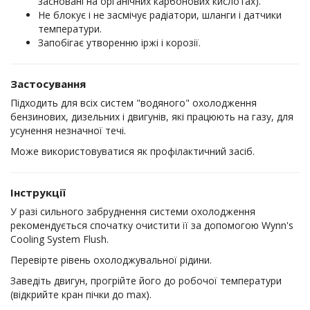
засновані на органічних карбонових кислотах).
Не блокує і не засмічує радіатори, шланги і датчики
температури.
Запобігає утворенню іржі і корозії.
Застосування
Підходить для всіх систем "водяного" охолодження
бензинових, дизельних і двигунів, які працюють на газу, для
усунення незначної течі.
Може використовуватися як профілактичний засіб.
Інструкції
У разі сильного забруднення системи охолодження
рекомендується спочатку очистити її за допомогою Wynn's
Cooling System Flush.
Перевірте рівень охолоджувальної рідини.
Заведіть двигун, прогрійте його до робочої температури
(відкрийте кран пічки до max).