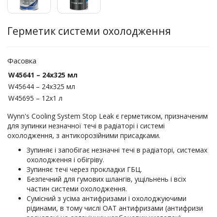
Герметик системи охолодження
Фасовка
W45641 – 24x325 мл
W45644 – 24x325 мл
W45695 – 12x1 л
Wynn's Cooling System Stop Leak є герметиком, призначеним
для зупинки незначної течі в радіаторі і системі
охолодження, з антикорозійними присадками.
Зупиняє і запобігає незначні течі в радіаторі, системах
охолодження і обігріву.
Зупиняє течі через прокладки ГБЦ.
Безпечний для гумових шлангів, ущільнень і всіх
частин системи охолодження.
Сумісний з усіма антифризами і охолоджуючими
рідинами, в тому числі ОАТ антифризами (антифризи