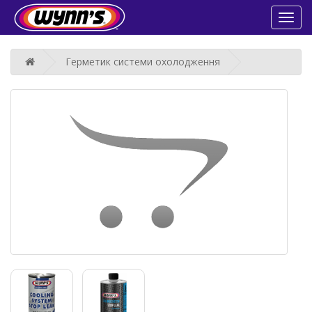
Toggl
navig
Герметик системи охолодження